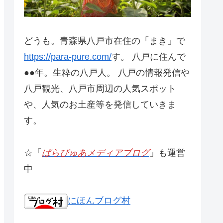
どうも。青森県八戸市在住の「まき」で
https://para-pure.com/
す。 八戸に住んで
●●年。生粋の八戸人。 八戸の情報発信や
八戸観光、八戸市周辺の人気スポット
や、人気のお土産等を発信していきま
す。
☆「
ぱらぴゅあメディアブログ
」も運営
中
にほんブログ村