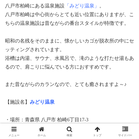
八戸市柏崎にある温泉施設
「みどり温泉」
。
八戸市柏崎は中心街からとても近い位置にありますが、こ
ちらの温泉施設は昔ながらの番台スタイルが特徴です。
昭和の名残をそのままに、懐かしいカゴが脱衣所の中にセ
ッティングされています。
浴槽は内湯、サウナ、水風呂で、滝のような打たせ湯もあ
るので、肩こりに悩んでいる方におすすめです。
また昔ながらのカランなので、とても癒されますよ～♪
【施設名】
みどり温泉
・場所：青森県 八戸市 柏崎6丁目17-3
・電話番号：0178-24-2743
メニュー
ホーム
検索
トップ
サイドバー
・営業時間：8:30～21:30