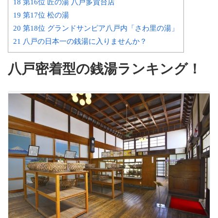
18 第16位 匠の湯 八戸多賀台店
19 第17位 松の湯
20 第18位 グランドサンピア八戸内「さわ里の湯」
21 八戸の日本一の銭湯に入りませんか？
八戸密着型の銭湯ランキング！