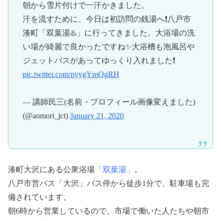
朝から雪片付けで一汗かきました。
汗を流すために、今日は初訪問の銭湯へ❗八戸市
湊町「双葉湯♨️」に行ってきました。大浴場の洗
い場が綺麗で良かったですね✨大浴槽も泡風呂や
ジェットバスがあってゆっくり入れました❗
pic.twitter.com/nyygYmQgRH
— 講師民三(名前・プロフィール画像変えました)
(@aomori_jct)
January 21, 2020
湊町大沢にある公衆浴場
「双葉湯」
。
八戸市営バス「大沢」バス停から徒歩1分で、駐車場も完
備されています。
朝6時から営業しているので、市場で働いた人たちや朝市