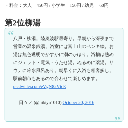
・料金：大人 450円 / 小学生 150円 / 幼児 60円
第2位柳湯
八戸・柳湯。陸奥湊駅最寄り。早朝から深夜まで
営業の温泉銭湯。浴室には富士山のペンキ絵。お
湯は無色透明でかすかに潮のかほり。浴槽は熱め
にジェット・電気・うたせ湯。ぬるめに薬湯。サ
ウナに冷水風呂あり。朝早くに入浴も相客多し。
駅前朝市もあるので合わせて楽しめます。
pic.twitter.com/eVgN82VtcE
— 日々ノ (@hibiyu1010)
October 20, 2016