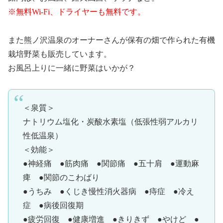
※無料Wi-Fi、ドライヤーも無料です。
また熊ノ沢温泉のオーナーさんが保有の畑で作られた有機
栽培野菜も販売しています。
お風呂上りに一緒に野菜はいかが？
＜泉質＞
ナトリウム塩化・炭酸水素塩（低張性弱アルカリ
性低温泉）
＜効能＞
●神経痛 ●筋肉痛 ●関節痛 ●五十肩 ●運動麻
痺 ●関節のこわばり
●うちみ ●くじき慢性消火器病 ●痔症 ●冷え
症 ●病後回復期
●疲労回復 ●健康増進 ●きりきず ●やけど ●