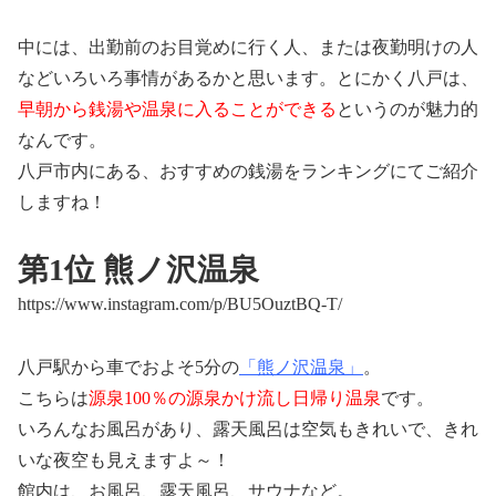
中には、出勤前のお目覚めに行く人、または夜勤明けの人
などいろいろ事情があるかと思います。とにかく八戸は、
早朝から銭湯や温泉に入ることができる
というのが魅力的
なんです。
八戸市内にある、おすすめの銭湯をランキングにてご紹介
しますね！
第1位 熊ノ沢温泉
https://www.instagram.com/p/BU5OuztBQ-T/
八戸駅から車でおよそ5分の
「熊ノ沢温泉」
。
こちらは
源泉100％の源泉かけ流し日帰り温泉
です。
いろんなお風呂があり、露天風呂は空気もきれいで、きれ
いな夜空も見えますよ～！
館内は、お風呂、露天風呂、サウナなど。