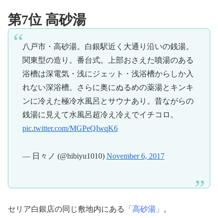
第7位 高砂湯
八戸市・高砂湯。白銀駅近く大通り沿いの銭湯。
関東型の造り。番台式。上部おさえた噴湯のある
浴槽は深電気・浅にジェット・浅浴槽からしか入
れない深浴槽。さらに奥にぬるめの薬湯とキンキ
ンに冷えた極冷水風呂とサウナあり。昔ながらの
銭湯に見えて水風呂超冷え冷えでイチコロ。
pic.twitter.com/MGPeQIwqK6
— 日々ノ (@hibiyu1010)
November 6, 2017
セリア白銀店の同じ敷地内にある
「高砂湯」
。