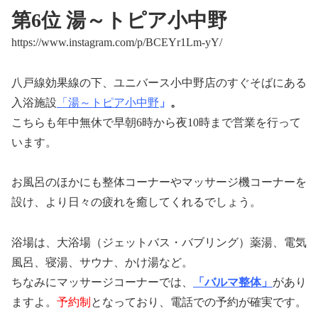
第6位 湯～トピア小中野
https://www.instagram.com/p/BCEYr1Lm-yY/
八戸線効果線の下、ユニバース小中野店のすぐそばにある
入浴施設
「湯～トピア小中野
」
。
こちらも年中無休で早朝6時から夜10時まで営業を行って
います。
お風呂のほかにも整体コーナーやマッサージ機コーナーを
設け、より日々の疲れを癒してくれるでしょう。
浴場は、大浴場（ジェットバス・バブリング）薬湯、電気
風呂、寝湯、サウナ、かけ湯など。
ちなみにマッサージコーナーでは、
「バルマ整体」
があり
ますよ。
予約制
となっており、電話での予約が確実です。