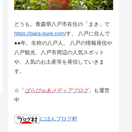
どうも。青森県八戸市在住の「まき」で
https://para-pure.com/
す。 八戸に住んで
●●年。生粋の八戸人。 八戸の情報発信や
八戸観光、八戸市周辺の人気スポット
や、人気のお土産等を発信していきま
す。
☆「
ぱらぴゅあメディアブログ
」も運営
中
にほんブログ村