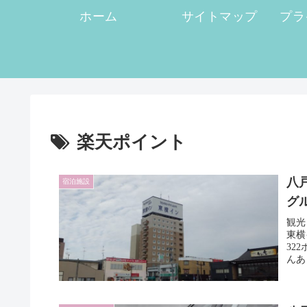
ホーム
サイトマップ
楽天ポイント
八
宿泊施設
グ
観光
東横
32
んあ