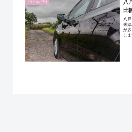
八
トラベルの準備
比
八戸
来線
が多
しま