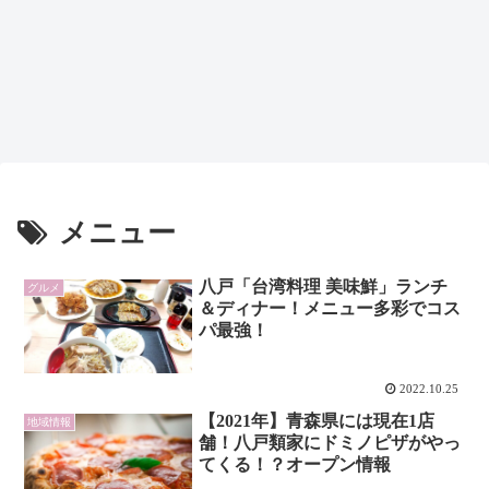
メニュー
八戸「台湾料理 美味鮮」ランチ
グルメ
＆ディナー！メニュー多彩でコス
パ最強！
2022.10.25
【2021年】青森県には現在1店
地域情報
舗！八戸類家にドミノピザがやっ
てくる！？オープン情報