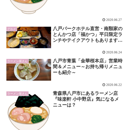
2020.06.27
八戸パークホテル直営・南類家の
グルメ
とんかつ店「福かつ」平日限定ラ
ンチやテイクアウトもあります
よ！
2020.06.24
八戸市青葉「金華桜本店」営業時
ラーメン屋さん
間＆メニュー～お持ち帰りメニュ
ーも紹介～
2020.06.22
青森県八戸市にあるラーメン店
ラーメン屋さん
『味楽軒 小中野店』気になるメ
ニューは？