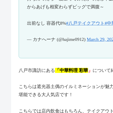
からあげも相変わらずビッグで満腹～
出前なし 容器代8%
#八戸テイクアウト
#中
— カナへーナ (@hajime0912)
March 29, 20
八戸市諏訪にある
「中華料理 彩華
」
について
こちらは遮光器土偶のイルミネーションが魅
堪能できる大人気店です！
こちらでは店内飲食はもちろん、テイクアウ