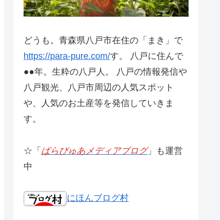
どうも。青森県八戸市在住の「まき」で
https://para-pure.com/
す。 八戸に住んで
●●年。生粋の八戸人。 八戸の情報発信や
八戸観光、八戸市周辺の人気スポット
や、人気のお土産等を発信していきま
す。
☆「
ぱらぴゅあメディアブログ
」も運営
中
にほんブログ村