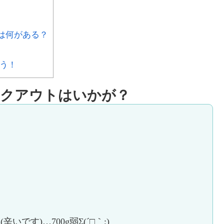
ーは何がある？
よう！
イクアウトはいかが？
す)…700g弱Σ(´□｀;)