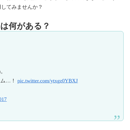
用してみませんか？
ーは何がある？
)。
ーム…！
pic.twitter.com/ytxgz0YBXJ
017