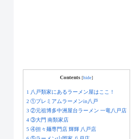
Contents
[
hide
]
1 八戸類家にあるラーメン屋はここ！
2 ①プレミアムラーメンin八戸
3 ②元祖博多中洲屋台ラーメン 一竜八戸店
4 ③大門 南類家店
5 ④担々麺専門店 輝輝 八戸店
6 ⑤ラーメン山岡家 八戸店