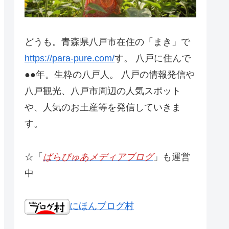
どうも。青森県八戸市在住の「まき」で
https://para-pure.com/
す。 八戸に住んで
●●年。生粋の八戸人。 八戸の情報発信や
八戸観光、八戸市周辺の人気スポット
や、人気のお土産等を発信していきま
す。
☆「
ぱらぴゅあメディアブログ
」も運営
中
にほんブログ村